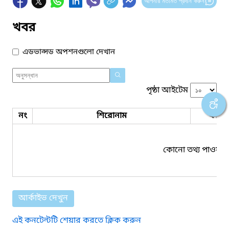
আপনার মতামত প্রদান করুন
খবর
এডভান্সড অপশনগুলো দেখান
পৃষ্ঠা আইটেম
নং
শিরোনাম
ফাইল
কোনো তথ্য পাওয়া য
আর্কাইভ দেখুন
এই কনটেন্টটি শেয়ার করতে ক্লিক করুন